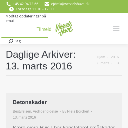
+45 42 94 73 66
ejdmk@wesselshave.dk
Torsdage 11.30 – 12.00
Modtag opdateringer på
email:
E-mail
*
Søg
Search:
Daglige Arkiver:
You are here:
Hjem
2016
13. marts 2016
marts
13
Betonskader
Bestyrelsen
,
Vedligeholdelse
By
Niels Borchert
13. marts 2016
Kære ejere Hvis I har konstateret småskader