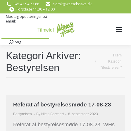
+45 42 94 73 66
ejdmk@wesselshave.dk
Torsdage 11.30 – 12.00
Modtag opdateringer på
email:
E-mail
*
Søg
Search:
Kategori Arkiver:
You are here:
Hjem
Kategori
Bestyrelsen
"Bestyrelsen"
Referat af bestyrelsesmøde 17-08-23
Bestyrelsen
By
Niels Borchert
8. september 2023
Referat af bestyrelsesmøde 17-08-23 WHs