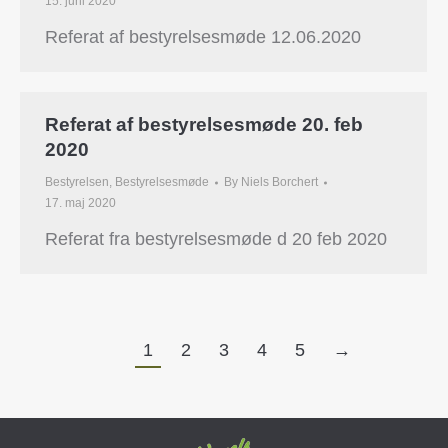
15. juni 2020
Referat af bestyrelsesmøde 12.06.2020
Referat af bestyrelsesmøde 20. feb
2020
Bestyrelsen
,
Bestyrelsesmøde
By
Niels Borchert
17. maj 2020
Referat fra bestyrelsesmøde d 20 feb 2020
1
2
3
4
5
→