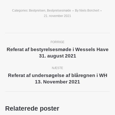
Categories:
Bestyrelsen
,
Bestyrelsesmøde
By
Niels Borchert
21. november 2021
Post
FORRIGE
navigation
Referat af bestyrelsesmøde i Wessels Have
Previous
31. august 2021
post:
NÆSTE
Referat af undersøgelse af blåregnen i WH
Next
13. November 2021
post:
Relaterede poster