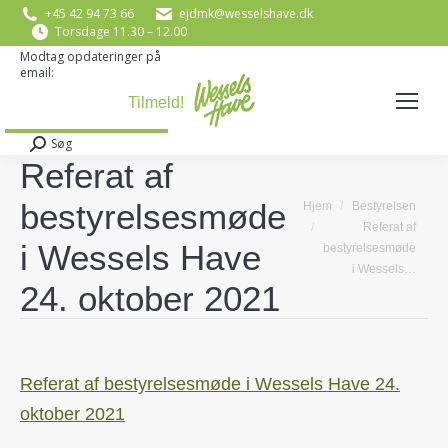
+45 42 94 73 66
ejdmk@wesselshave.dk
Torsdage 11.30 – 12.00
Modtag opdateringer på
email:
E-mail
*
Søg
Search:
Referat af
bestyrelsesmøde
You are here:
Hjem
Bestyrelsen
Referat af
i Wessels Have
bestyrelsesmøde
i Wessels…
24. oktober 2021
Referat af bestyrelsesmøde i Wessels Have 24.
oktober 2021