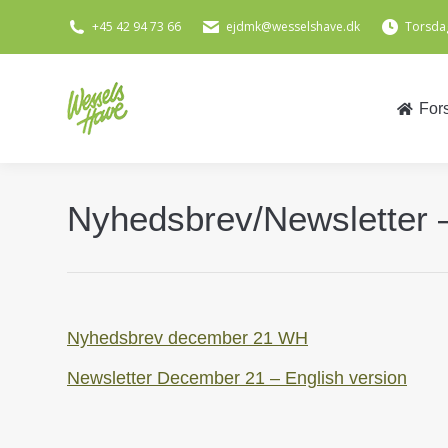
+45 42 94 73 66
ejdmk@wesselshave.dk
Torsdag
For
For
Nyhedsbrev/Newsletter 
Nyhedsbrev december 21 WH
Newsletter December 21 – English version