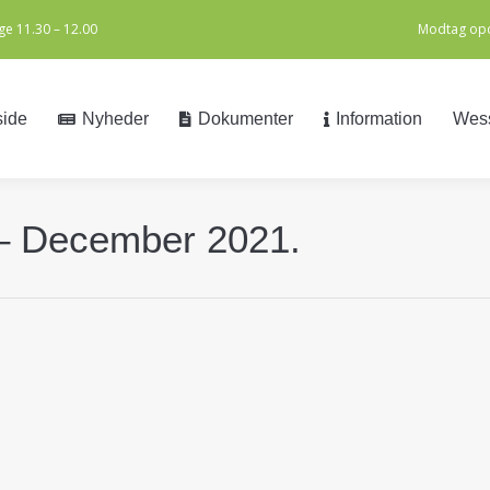
e 11.30 – 12.00
Modtag opd
side
Nyheder
Dokumenter
Information
Wess
side
Nyheder
Dokumenter
Information
Wess
– December 2021.