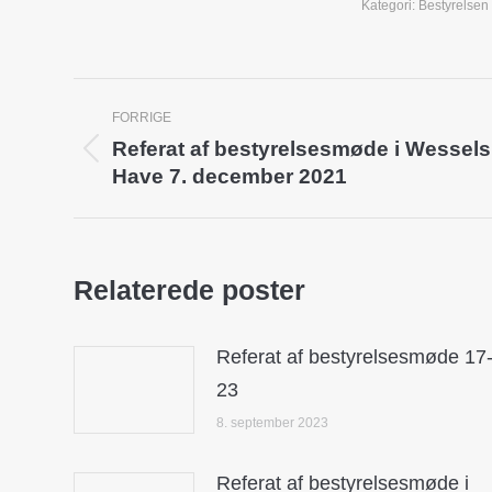
Kategori:
Bestyrelsen
Post
FORRIGE
navigation
Referat af bestyrelsesmøde i Wessels
Previous
Have 7. december 2021
post:
Relaterede poster
Referat af bestyrelsesmøde 17
23
8. september 2023
Referat af bestyrelsesmøde i