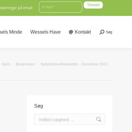
E-mail
*
ateringer på email:
els Minde
Wessels Have
Kontakt
Søg
Search:
els Minde
Wessels Have
Kontakt
Søg
Search:
You are here:
Hjem
Bestyrelsen
Nyhedsbrev/Newsletter – December 2021.
Søg
Search: