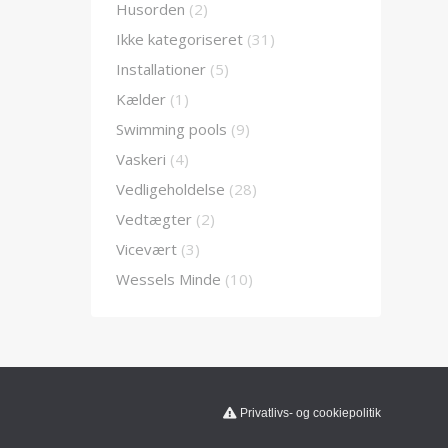
Husorden
(2)
Ikke kategoriseret
(31)
Installationer
(5)
Kælder
(1)
Swimming pools
(9)
Vaskeri
(4)
Vedligeholdelse
(28)
Vedtægter
(2)
Vicevært
(3)
Wessels Minde
(10)
Privatlivs- og cookiepolitik