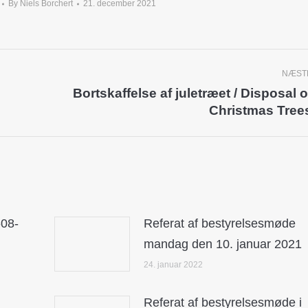
By
Niels Borchert
21. december 2021
NÆST
Bortskaffelse af juletræet / Disposal o
Next
Christmas Tree
post:
-08-
Referat af bestyrelsesmøde
mandag den 10. januar 2021
24. januar 2022
Referat af bestyrelsesmøde i