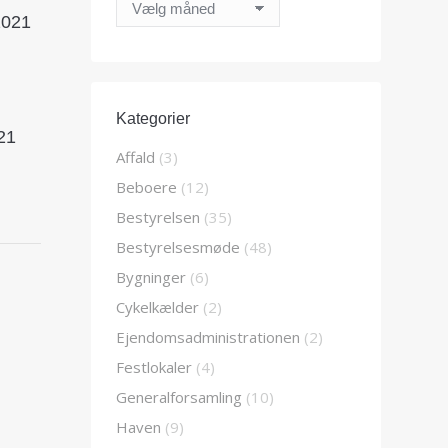
Arkiver
2021
Kategorier
21
Affald
(3)
Beboere
(12)
Bestyrelsen
(35)
Bestyrelsesmøde
(48)
Bygninger
(6)
Cykelkælder
(2)
Ejendomsadministrationen
(2)
Festlokaler
(4)
Generalforsamling
(10)
Haven
(9)