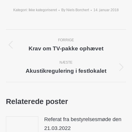
Kategori:
Ikke kategoriseret
By
Niels Borchert
14. januar 2018
Post
FORRIGE
navigation
Krav om TV-pakke ophævet
Previous
post:
NÆSTE
Akustikregulering i festlokalet
Next
post:
Relaterede poster
Referat fra bestyrelsesmøde den
21.03.2022