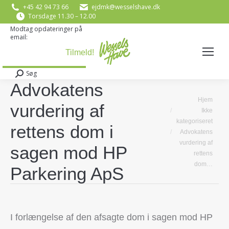
+45 42 94 73 66
ejdmk@wesselshave.dk
Torsdage 11.30 – 12.00
Modtag opdateringer på
email:
E-mail
*
Søg
Search:
Advokatens
You are here:
Hjem
vurdering af
Ikke
kategoriseret
rettens dom i
Advokatens
vurdering af
sagen mod HP
rettens
dom…
Parkering ApS
I forlængelse af den afsagte dom i sagen mod HP