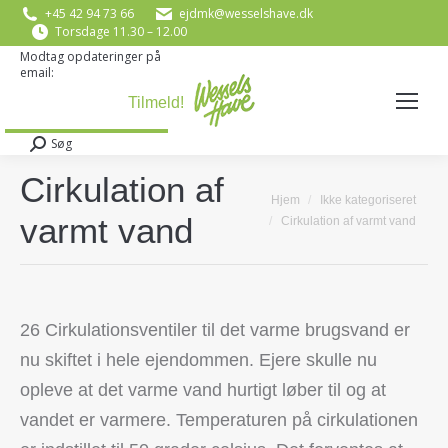
+45 42 94 73 66
ejdmk@wesselshave.dk
Torsdage 11.30 – 12.00
Modtag opdateringer på
email:
E-mail
*
Søg
Search:
Cirkulation af
You are here:
Hjem
Ikke kategoriseret
varmt vand
Cirkulation af varmt vand
26 Cirkulationsventiler til det varme brugsvand er
nu skiftet i hele ejendommen. Ejere skulle nu
opleve at det varme vand hurtigt løber til og at
vandet er varmere. Temperaturen på cirkulationen