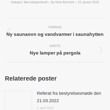
Kategori:
Ikke kategoriseret
By
Niels Borchert
15. januar 2020
Post
FORRIGE
navigation
Ny saunaovn og vandvarmer i saunahytten
Previous
post:
NÆSTE
Nye lamper på pergola
Next
post:
Relaterede poster
Referat fra bestyrelsesmøde den
21.03.2022
3. april 2022