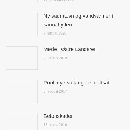
17. november 2020
Ny saunaovn og vandvarmer i
saunahytten
7. januar 2020
Møde i Østre Landsret
29. marts 2019
Pool: nye solfangere idriftsat.
5. august 2017
Betonskader
13. marts 2016