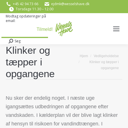
+45 42 94 73 66
ejdmk@wesselshave.dk
Torsdage 11.30 – 12.00
Modtag opdateringer på
email:
E-mail
*
Søg
Search:
Klinker og
You are here:
Hjem
Vedligeholdelse
tæpper i
Klinker og tæpper i
opgangene
opgangene
Nu sker der endelig noget. I næste uge
igangsættes udbedringen af opgangene efter
vandskaden. I kælderplan vil der blive lagt klinker
af hensyn til risikoen for vandindtrængen. I