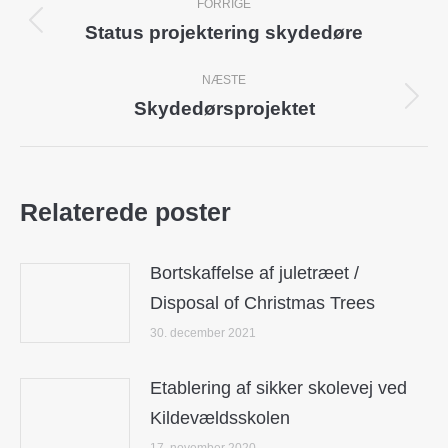
FORRIGE
navigation
Status projektering skydedøre
Previous
post:
NÆSTE
Skydedørsprojektet
Next
post:
Relaterede poster
Bortskaffelse af juletræet /
Disposal of Christmas Trees
30. december 2021
Etablering af sikker skolevej ved
Kildevældsskolen