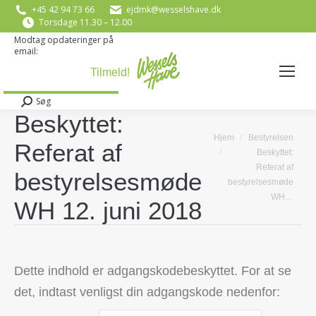
+45 42 94 73 66
ejdmk@wesselshave.dk
Torsdage 11.30 – 12.00
Modtag opdateringer på
email:
E-mail
*
Søg
Search:
Beskyttet:
You are here:
Hjem
Bestyrelsen
Referat af
Beskyttet:
Referat af
bestyrelsesmøde
bestyrelsesmøde
WH…
WH 12. juni 2018
Dette indhold er adgangskodebeskyttet. For at se
det, indtast venligst din adgangskode nedenfor: