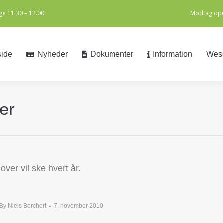
e 11.30 – 12.00
Modtag opd
side
Nyheder
Dokumenter
Information
Wess
side
Nyheder
Dokumenter
Information
Wess
er
over vil ske hvert år.
By
Niels Borchert
7. november 2010