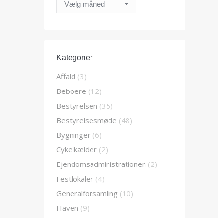
Arkiver
Kategorier
Affald
(3)
Beboere
(12)
Bestyrelsen
(35)
Bestyrelsesmøde
(48)
Bygninger
(6)
Cykelkælder
(2)
Ejendomsadministrationen
(2)
Festlokaler
(4)
Generalforsamling
(10)
Haven
(9)