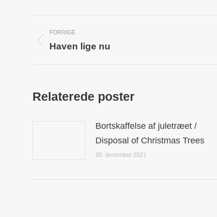
Post
FORRIGE
navigation
Haven lige nu
Previous
post:
Relaterede poster
Bortskaffelse af juletræet /
Disposal of Christmas Trees
30. december 2021