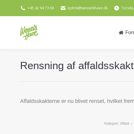
+45 42 94 73 66
ejdmk@wesselshave.dk
Torsdag
For
For
Rensning af affaldsskakt
Affaldsskakterne er nu blivet renset, hvilket frem
Kategori:
Affald