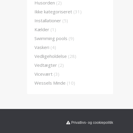
Husorden
(2)
Ikke kategoriseret
(31)
Installationer
(5)
Kælder
(1)
Swimming pools
(9)
Vaskeri
(4)
Vedligeholdelse
(28)
Vedtægter
(2)
Vicevært
(3)
Wessels Minde
(10)
Privatlivs- og cookiepolitik