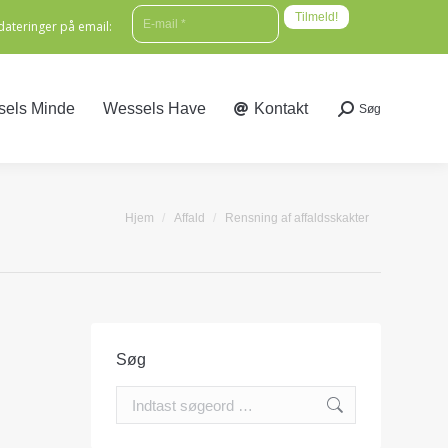
E-mail
*
ateringer på email:
els Minde
Wessels Have
Kontakt
Søg
Search:
els Minde
Wessels Have
Kontakt
Søg
Search:
You are here:
Hjem
Affald
Rensning af affaldsskakter
Søg
Search: