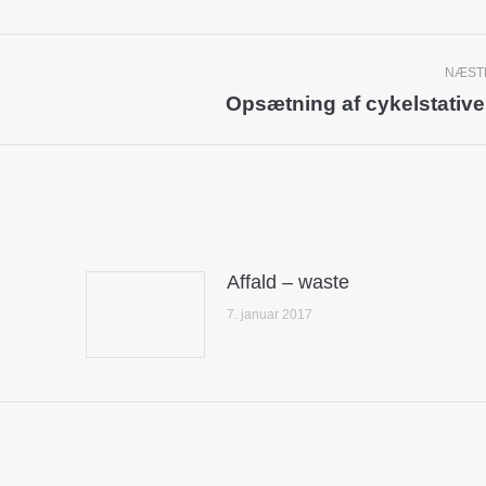
NÆST
Opsætning af cykelstative
Next
post:
Affald – waste
7. januar 2017