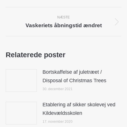
Post
NÆSTE
navigation
Vaskeriets åbningstid ændret
Next
post:
Relaterede poster
Bortskaffelse af juletræet /
Disposal of Christmas Trees
30. december 2021
Etablering af sikker skolevej ved
Kildevældsskolen
17. november 2020