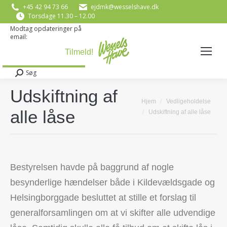
+45 42 94 73 66
ejdmk@wesselshave.dk
Torsdage 11.30 – 12.00
Modtag opdateringer på
email:
E-mail
*
Søg
Search:
Udskiftning af
You are here:
Hjem
Vedligeholdelse
alle låse
Udskiftning af alle låse
Bestyrelsen havde på baggrund af nogle
besynderlige hændelser både i Kildevældsgade og
Helsingborggade besluttet at stille et forslag til
generalforsamlingen om at vi skifter alle udvendige