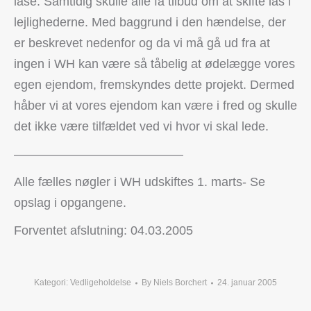
låse. Samtidig skulle alle få tilbud om at skifte lås i
lejlighederne. Med baggrund i den hændelse, der
er beskrevet nedenfor og da vi må gå ud fra at
ingen i WH kan være så tåbelig at ødelægge vores
egen ejendom, fremskyndes dette projekt. Dermed
håber vi at vores ejendom kan være i fred og skulle
det ikke være tilfældet ved vi hvor vi skal lede.
—————————————–
Alle fælles nøgler i WH udskiftes 1. marts- Se
opslag i opgangene.
Forventet afslutning: 04.03.2005
Kategori:
Vedligeholdelse
By
Niels Borchert
24. januar 2005