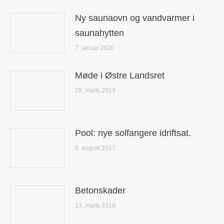
Ny saunaovn og vandvarmer i
saunahytten
7. januar 2020
Møde i Østre Landsret
29. marts 2019
Pool: nye solfangere idriftsat.
5. august 2017
Betonskader
13. marts 2016