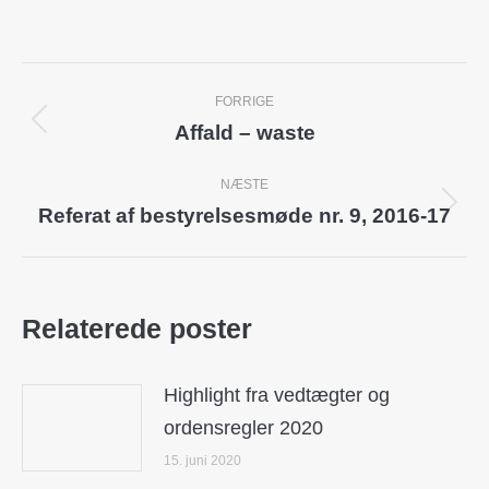
Post
FORRIGE
navigation
Affald – waste
Previous
post:
NÆSTE
Referat af bestyrelsesmøde nr. 9, 2016-17
Next
post:
Relaterede poster
Highlight fra vedtægter og
ordensregler 2020
15. juni 2020