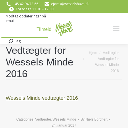
+45 42 94 73 66
ejdmk@wesselshave.dk
Torsdage 11.30 – 12.00
Modtag opdateringer på
email:
E-mail
*
Søg
Search:
Vedtægter for
You are here:
Hjem
Vedtægter
Wessels Minde
Vedtægter for
Wessels Minde
2016
2016
Wessels Minde vedtægter 2016
Categories:
Vedtægter
,
Wessels Minde
By
Niels Borchert
24. januar 2017