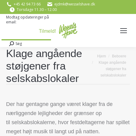
+45 42 94 73 66
ejdmk@wesselshave.dk
Torsdage 11.30 – 12.00
Modtag opdateringer på
email:
E-mail
*
Søg
Search:
Klage angående
You are here:
Hjem
Beboere
støjgener fra
Klage angående
støjgener fra
selskabslokaler
selskabslokaler
Der har gentagne gange været klager fra de
nærliggende lejligheder der grænser op
til selskabslokalerne, hvor festdeltagerne har spillet
meget højt musik til langt ud på natten.