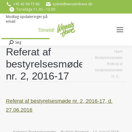
+45 42 94 73 66
ejdmk@wesselshave.dk
Torsdage 11.30 – 12.00
Modtag opdateringer på
email:
E-mail
*
Søg
Search:
Referat af
You are here:
Hjem
Bestyrelsesmøde
bestyrelsesmøde
Referat af
bestyrelsesmøde
nr. 2, 2016-17
nr. 2,…
Referat af bestyrelsesmøde nr. 2, 2016-17, d.
27.06.2016