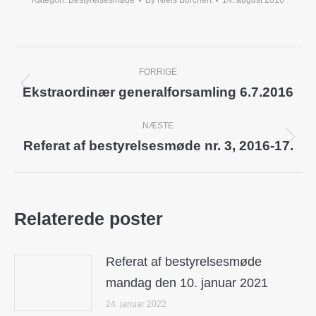
Kategori:
Bestyrelsesmøde
By
Niels Borchert
14. august 2016
Post
FORRIGE
navigation
Ekstraordinær generalforsamling 6.7.2016
Previous
post:
NÆSTE
Referat af bestyrelsesmøde nr. 3, 2016-17.
Next
post:
Relaterede poster
Referat af bestyrelsesmøde
mandag den 10. januar 2021
24. januar 2022