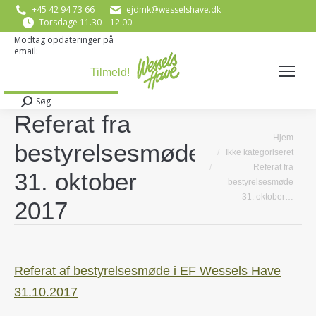
+45 42 94 73 66
ejdmk@wesselshave.dk
Torsdage 11.30 – 12.00
Modtag opdateringer på
email:
E-mail
*
Søg
Search:
Referat fra
You are here:
Hjem
bestyrelsesmøde
Ikke kategoriseret
Referat fra
31. oktober
bestyrelsesmøde
31. oktober…
2017
Referat af bestyrelsesmøde i EF Wessels Have
31.10.2017