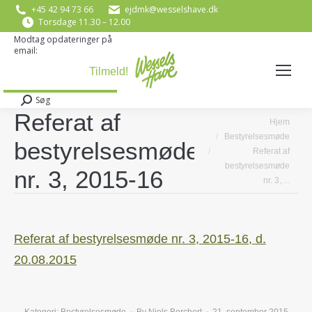
+45 42 94 73 66
ejdmk@wesselshave.dk
Torsdage 11.30 – 12.00
Modtag opdateringer på
email:
E-mail
*
Søg
Search:
Referat af
You are here:
Hjem
Bestyrelsesmøde
bestyrelsesmøde
Referat af
bestyrelsesmøde
nr. 3, 2015-16
nr. 3,…
Referat af bestyrelsesmøde nr. 3, 2015-16, d.
20.08.2015