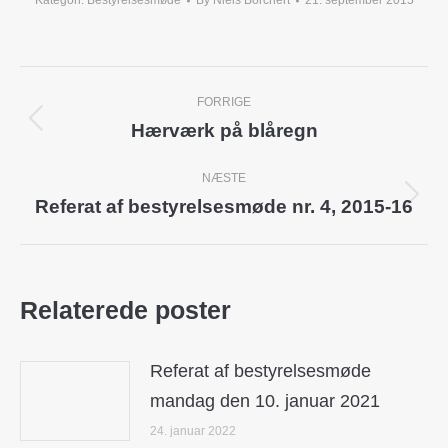
Kategori:
Bestyrelsesmøde
By
Niels Borchert
21. september 2015
Post
FORRIGE
navigation
Hærværk på blåregn
Previous
post:
NÆSTE
Referat af bestyrelsesmøde nr. 4, 2015-16
Next
post:
Relaterede poster
Referat af bestyrelsesmøde
mandag den 10. januar 2021
24. januar 2022