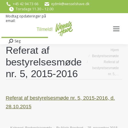
+45 42 94 73 66
ejdmk@wesselshave.dk
Torsdage 11.30 – 12.00
Modtag opdateringer på
email:
E-mail
*
Søg
Search:
Referat af
You are here:
Hjem
Bestyrelsesmøde
bestyrelsesmøde
Referat af
bestyrelsesmøde
nr. 5, 2015-2016
nr. 5,…
Referat af bestyrelsesmøde nr. 5, 2015-2016, d.
28.10.2015